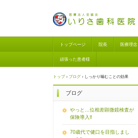
トップページ
院長
医療理念
頑張った患者様
トップ
›
ブログ
›
しっかり噛むことの効果
ブログ
やっと…位相差顕微鏡検査が
保険導入‼
70歳代で健口を目指しまし