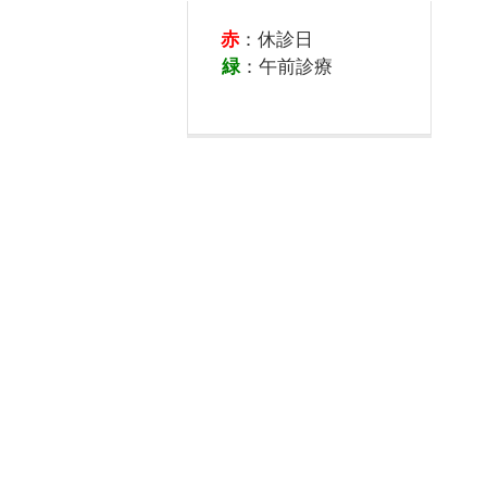
赤
：休診日
緑
：午前診療