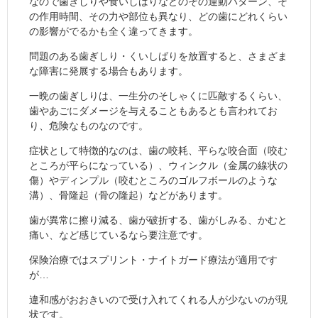
なので歯ぎしりや食いしばりなどのその運動パターン、そ
の作用時間、その力や部位も異なり、どの歯にどれくらい
の影響がでるかも全く違ってきます。
問題のある歯ぎしり・くいしばりを放置すると、さまざま
な障害に発展する場合もあります。
一晩の歯ぎしりは、一生分のそしゃくに匹敵するくらい、
歯やあごにダメージを与えることもあるとも言われてお
り、危険なものなのです。
症状として特徴的なのは、歯の咬耗、平らな咬合面（咬む
ところが平らになっている）、ウィンクル（金属の線状の
傷）やディンプル（咬むところのゴルフボールのような
溝）、骨隆起（骨の隆起）などがあります。
歯が異常に擦り減る、歯が破折する、歯がしみる、かむと
痛い、など感じているなら要注意です。
保険治療ではスプリント・ナイトガード療法が適用です
が…
違和感がおおきいので受け入れてくれる人が少ないのが現
状です。