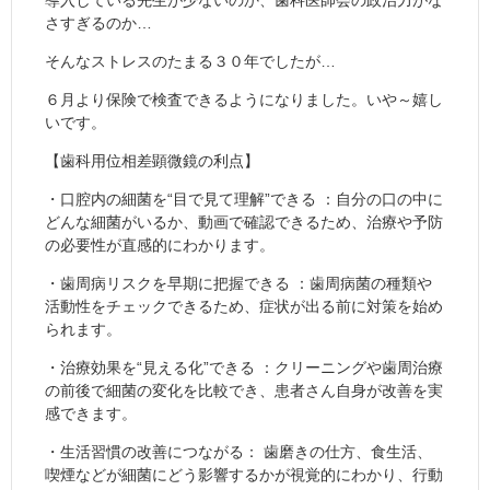
導入している先生が少ないのか、歯科医師会の政治力がな
さすぎるのか…
そんなストレスのたまる３０年でしたが…
６月より保険で検査できるようになりました。いや～嬉し
いです。
【歯科用位相差顕微鏡の利点】
・口腔内の細菌を“目で見て理解”できる ：自分の口の中に
どんな細菌がいるか、動画で確認できるため、治療や予防
の必要性が直感的にわかります。
・歯周病リスクを早期に把握できる ：歯周病菌の種類や
活動性をチェックできるため、症状が出る前に対策を始め
られます。
・治療効果を“見える化”できる ：クリーニングや歯周治療
の前後で細菌の変化を比較でき、患者さん自身が改善を実
感できます。
・生活習慣の改善につながる： 歯磨きの仕方、食生活、
喫煙などが細菌にどう影響するかが視覚的にわかり、行動