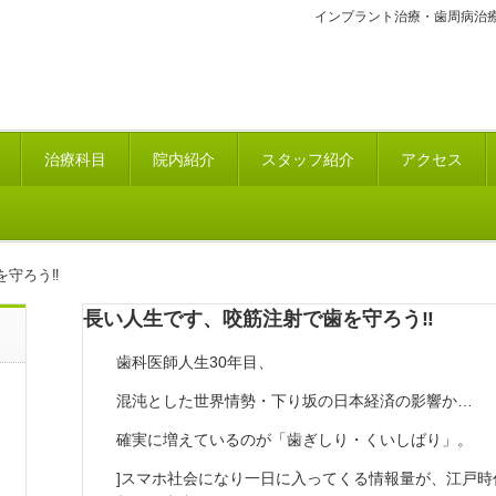
インプラント治療・歯周病治
治療科目
院内紹介
スタッフ紹介
アクセス
を守ろう‼
長い人生です、咬筋注射で歯を守ろう‼
歯科医師人生30年目、
混沌とした世界情勢・下り坂の日本経済の影響か…
確実に増えているのが「歯ぎしり・くいしばり」。
]スマホ社会になり一日に入ってくる情報量が、江戸