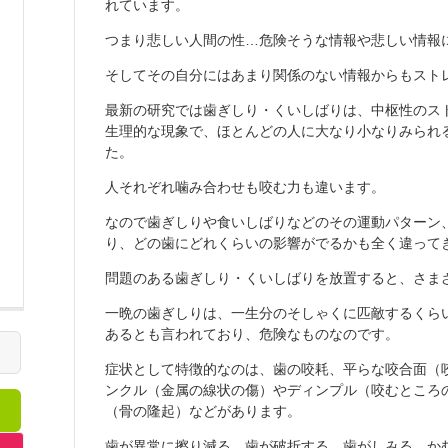
れています。
つまり悲しい人間の性…危険そうな情報や悲しい情報
そしてその自分にはあまり関係のない情報からもスト
最新の研究では歯ぎしり・くいしばりは、中枢性のス
生理的な現象で、ほとんどの人に大なり小なりみられ
た。
人それぞれ噛み合わせも咬む力も違います。
なので歯ぎしりや食いしばりなどのその運動パターン
り、どの歯にどれくらいの影響がでるかも全く違って
問題のある歯ぎしり・くいしばりを放置すると、さま
一晩の歯ぎしりは、一生分のそしゃくに匹敵するくら
あるとも言われており、危険なものなのです。
症状として特徴的なのは、歯の咬耗、平らな咬合面（
ンクル（金属の線状の傷）やディンプル（咬むところ
（骨の隆起）などがあります。
歯が異常に擦り減る、歯が破折する、歯がしみる、か