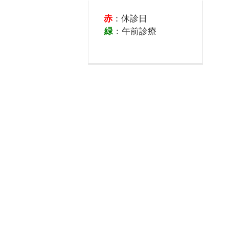
赤
：休診日
緑
：午前診療