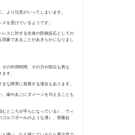
に、より注意がいってしまいます。
レスを受けているようです。
トレスに対する生体の防御反応としての
る現象であることがあきらかになりまし
、その作用時間、その力や部位も異な
きます。
ざまな障害に発展する場合もあります。
い、歯やあごにダメージを与えることも
咬むところが平らになっている）、ウィ
のゴルフボールのような溝）、骨隆起
むと痛い、など感じているなら要注意で