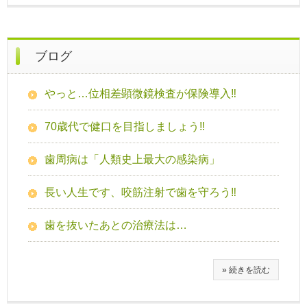
ブログ
やっと…位相差顕微鏡検査が保険導入‼
70歳代で健口を目指しましょう‼
歯周病は「人類史上最大の感染病」
長い人生です、咬筋注射で歯を守ろう‼
歯を抜いたあとの治療法は…
» 続きを読む