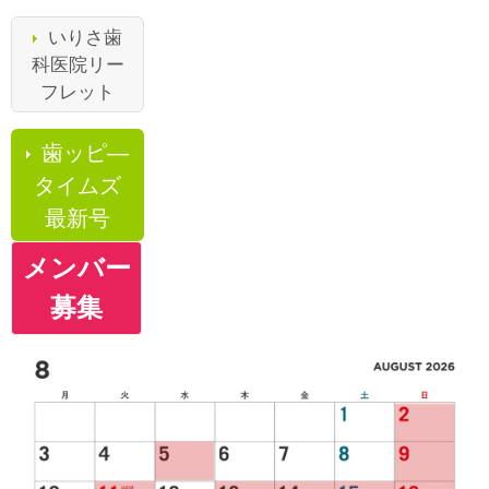
いりさ歯
科医院リー
フレット
歯ッピ―
タイムズ
最新号
メンバー
募集