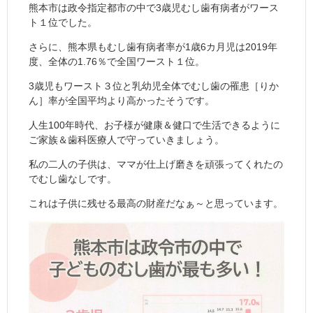
熊本市は政令指定都市の中で3歳児むし歯有病者がワース
ト１位でした。
さらに、熊本県もむし歯有病者率が1歳6カ月児は2019年
度、全体の1.76％で全国ワースト１位。
3歳児もワースト３位と乳幼児全体でむし歯の罹患［りか
ん］率が全国平均より高かったそうです。
人生100年時代、お子様が健康＆健口で生活できるように
ご家族＆歯科医療人で守っていきましょう。
私の二人の子供は、ママが仕上げ磨きを頑張ってくれたの
でむし歯なしです。
これは子供に残せる最高の財産だなぁ～と思っています。