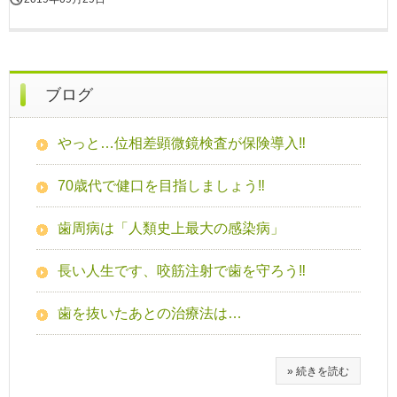
ブログ
やっと…位相差顕微鏡検査が保険導入‼
70歳代で健口を目指しましょう‼
歯周病は「人類史上最大の感染病」
長い人生です、咬筋注射で歯を守ろう‼
歯を抜いたあとの治療法は…
» 続きを読む