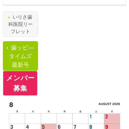
いりさ歯
科医院リー
フレット
歯ッピ―
タイムズ
最新号
メンバー
募集