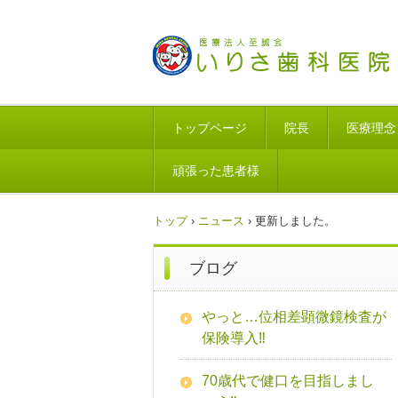
トップページ
院長
医療理念
頑張った患者様
トップ
›
ニュース
›
更新しました。
ブログ
やっと…位相差顕微鏡検査が
保険導入‼
70歳代で健口を目指しまし