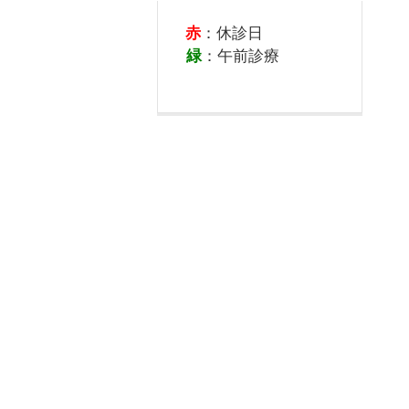
赤
：休診日
緑
：午前診療