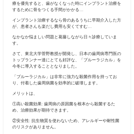
療を優先すると、歯がなくなった時にインプラント治療を
するために骨をつくる手間がかかる…
インプラント治療するなら骨のあるうちに早期介入した方
が、患者さんも楽だし費用も安くてすむ…
なかなか悩ましい問題と葛藤しながら日々診療していま
す。
さて、東北大学菅野教授が開発し、日本の歯周病専門医の
トップランナー達にとても好評な、「ブルーラジカル」を
今冬に導入することとなりました。
「ブルーラジカル」は非常に強力な殺菌作用を持ってお
り、付着した歯周病菌を効率的に破壊します。
メリットは、
①高い殺菌効果: 歯周病の原因菌を根本から殺菌するた
め、治療効果が期待できます。
②安全性: 抗生物質を使わないため、アレルギーや耐性菌
のリスクがありません。