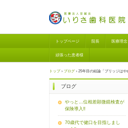
トップページ
院長
医療理念
頑張った患者様
トップ
›
ブログ
›
25年目の結論「ブリッジは
ブログ
やっと…位相差顕微鏡検査が
保険導入‼
70歳代で健口を目指しまし