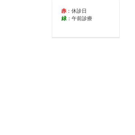
赤
：休診日
緑
：午前診療