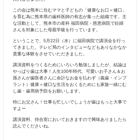
この会は熊本に住むママと子どもの「健康なお口＝健口」
を育む為に熊本県の歯科医師の有志が集った組織です。主
な活動として、熊本市の産科 福田病院・慈恵病院で妊婦
さんを対象にした母親学級を行っています。
ということで、5月22日（水）に福田病院で講演会を行っ
てきました。テレビ局のインタビューなどもありなかなか
貴重な体験をさせていただきました。
講演資料をつくるためにいろいろ勉強しましたが、結論は
やっぱり歯は大事！人生100年時代、可愛いお子さん＆お
孫さんが歯医者さんに余計なお金を払わず（義歯・インプ
ラント）健康＝健口な生活をおくるためにも家族一緒にむ
し歯・歯周病予防をお願いします。
特にお父さん！仕事も忙しいでしょうが歯はもっと大事で
すよー
講演資料、待合室においておきますので興味ありましたら
読んでくださいね。