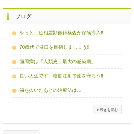
ブログ
やっと…位相差顕微鏡検査が保険導入‼
70歳代で健口を目指しましょう‼
歯周病は「人類史上最大の感染病」
長い人生です、咬筋注射で歯を守ろう‼
歯を抜いたあとの治療法は…
» 続きを読む