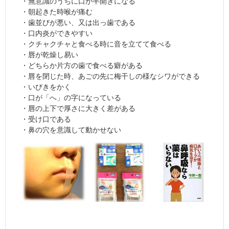
・無意識のうちに口が半開きになる
・朝起きた時喉が痛む
・歯並びが悪い、又は出っ歯である
・口内炎ができやすい
・クチャクチャと食べる時に音を立てて食べる
・唇が乾燥し易い
・どちらか片方の歯で食べる癖がある
・唇を閉じた時、あごの先に梅干しの様なシワができる
・いびきをかく
・口が「へ」の字になっている
・唇の上下で厚さに大きく差がある
・受け口である
・鼻の穴を意識して動かせない