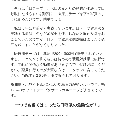
それは「口テープ」。お口のまわりの筋肉が弛緩して口
呼吸になりやすい就寝時に、医療用テープを下の写真のよ
うに張るだけです、簡単でしょ！
私は５年ほど前から実践しています。口テープ健康法を
実践する前は、冬など加湿器を使用しないと喉が炎症をお
こしていたのですが、口テープ健康法実践後はまったく炎
症を起こすことがなくなりました。
医療用テープは、薬局で200～300円で販売されていま
すし、一つで２ヶ月くらいは持つので費用対効果は抜群で
す。年齢に関係なく効果がありますので、ぜひお試しくだ
さい。薬局に行くのが大変な方は、スタッフに言ってくだ
さい。当院でも2５0円／個で販売しております。
※和紙・ホワイト紙バンはやや粘着力が弱いようです。幅
12㎜のホワイトテープかサージカルテープがよさそうで
す。
「一つでも当てはまったら口呼吸の危険性が！」