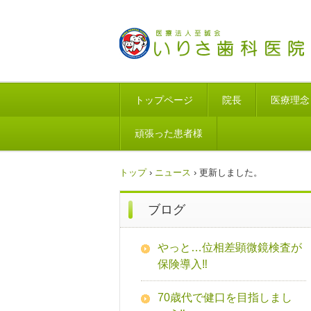
トップページ
院長
医療理念
頑張った患者様
トップ
›
ニュース
›
更新しました。
ブログ
やっと…位相差顕微鏡検査が
保険導入‼
70歳代で健口を目指しまし