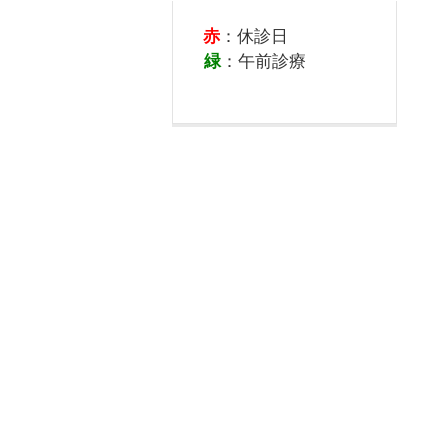
赤
：休診日
緑
：午前診療