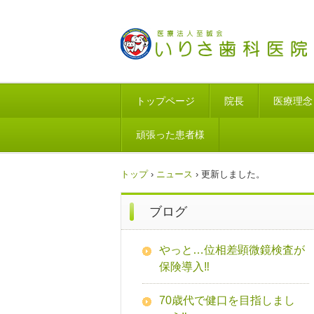
トップページ
院長
医療理念
頑張った患者様
トップ
›
ニュース
›
更新しました。
ブログ
やっと…位相差顕微鏡検査が
保険導入‼
70歳代で健口を目指しまし