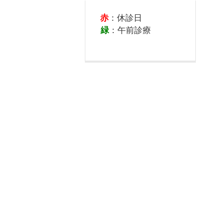
赤
：休診日
緑
：午前診療