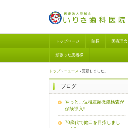
トップページ
院長
医療理念
頑張った患者様
トップ
›
ニュース
›
更新しました。
ブログ
やっと…位相差顕微鏡検査が
保険導入‼
70歳代で健口を目指しまし