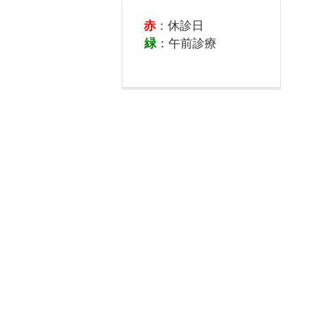
赤
：休診日
緑
：午前診療