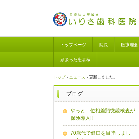
トップページ
院長
医療理念
頑張った患者様
トップ
›
ニュース
›
更新しました。
ブログ
やっと…位相差顕微鏡検査が
保険導入‼
70歳代で健口を目指しまし