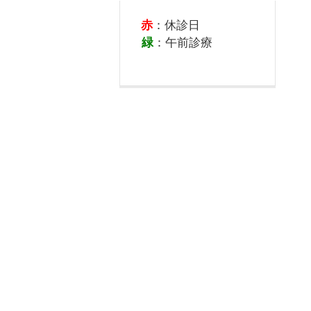
赤
：休診日
緑
：午前診療