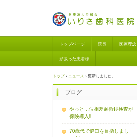
トップページ
院長
医療理念
頑張った患者様
トップ
›
ニュース
›
更新しました。
ブログ
やっと…位相差顕微鏡検査が
保険導入‼
70歳代で健口を目指しまし