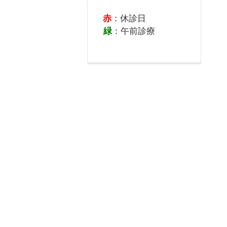
赤
：休診日
緑
：午前診療