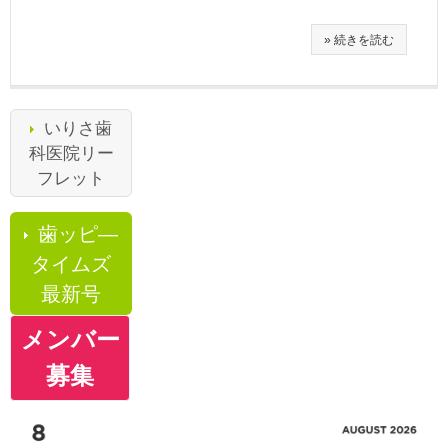
» 続きを読む
いりさ歯
科医院リー
フレット
歯ッピ―
タイムズ
最新号
メンバー
募集