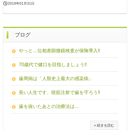
2019年01月31日
ブログ
やっと…位相差顕微鏡検査が保険導入‼
70歳代で健口を目指しましょう‼
歯周病は「人類史上最大の感染病」
長い人生です、咬筋注射で歯を守ろう‼
歯を抜いたあとの治療法は…
» 続きを読む