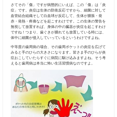
さてその「傷」ですが病態的にいえば、この「傷」は「炎
症」です。炎症は生体の防衛反応ですから、細菌に対して
血管結合組織そして白血球が反応して、生体が腫脹・発
赤・発熱・疼痛などを起こすわけです。この生体の警告を
無視して放置すれば、身体の中の臓器が炎症を起こすわけ
ですね！つまり、歯ぐきが腫れても放置している時には、
体中に細菌が侵入していっているというわけですよね。
中等度の歯周病の場合、その歯周ポケットの炎症を広げて
みると手のひらの大きさになります。皆さま手のひらが炎
症おこしていたらすぐに病院に駆け込みますよね。そう考
えると歯周病は本当に怖い生活習慣病なのですよ。