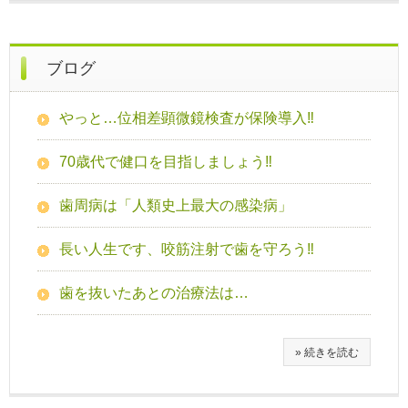
ブログ
やっと…位相差顕微鏡検査が保険導入‼
70歳代で健口を目指しましょう‼
歯周病は「人類史上最大の感染病」
長い人生です、咬筋注射で歯を守ろう‼
歯を抜いたあとの治療法は…
» 続きを読む