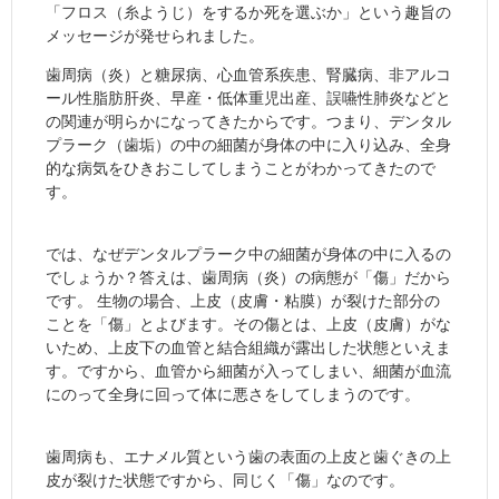
「フロス（糸ようじ）をするか死を選ぶか」という趣旨の
メッセージが発せられました。
歯周病（炎）と糖尿病、心血管系疾患、腎臓病、非アルコ
ール性脂肪肝炎、早産・低体重児出産、誤嚥性肺炎などと
の関連が明らかになってきたからです。つまり、デンタル
プラーク（歯垢）の中の細菌が身体の中に入り込み、全身
的な病気をひきおこしてしまうことがわかってきたので
す。
では、なぜデンタルプラーク中の細菌が身体の中に入るの
でしょうか？答えは、歯周病（炎）の病態が「傷」だから
です。 生物の場合、上皮（皮膚・粘膜）が裂けた部分の
ことを「傷」とよびます。その傷とは、上皮（皮膚）がな
いため、上皮下の血管と結合組織が露出した状態といえま
す。ですから、血管から細菌が入ってしまい、細菌が血流
にのって全身に回って体に悪さをしてしまうのです。
歯周病も、エナメル質という歯の表面の上皮と歯ぐきの上
皮が裂けた状態ですから、同じく「傷」なのです。