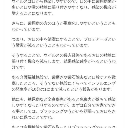
ウイルスは口から感染しやすいので、口の中に歯周病菌が
多いと口や喉の粘膜に張り付きやすくなり、感染の機会が
増えることになります。
さらに、歯周病の方のほうが重症化しやすいということも
わかっています。
つまり、お口の中を清潔にすることで、プロテアーゼとい
う酵素が減るということもわかっています。
そうすることで、ウイルスの侵入経路であるお口の粘膜に
張り付く機会を減らします。結果感染確率がへるというわ
けです。
ある介護福祉施設で、歯磨きや歯石除去など口腔ケアを徹
底したところ、そうでない施設にくらべてインフルエンザ
の発生率が10分の1にまで減ったという報告があります。
他にも、糖尿病など全身疾患があると免疫力が落ちて感染
しやすくなったりするのですが、まずは自分でお家ででき
る事としては、ブラッシングやうがいを頑張ってお口をき
れいに保つことですね。
あとは定期検診で歯石を取ったりブラッシングのチェック