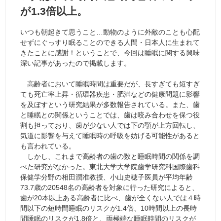
が1.3倍以上。
いつも朝起きて思うこと…動物のように外敵のことも心配
せずにぐっすり眠ることのできる人間・日本人に生まれて
きたことに感謝！ということで、今回は睡眠に関する興味
深い記事があったので掲載します。
高齢者において睡眠時間は重要だが、長すぎても短すぎ
ても死亡率上昇・循環器疾患・肥満などの健康問題に影響
を及ぼすという研究結果が多数報告されている。また、歯
と睡眠との関係ということでは、歯は咬み合わせを保つ役
割も担っており、歯が少ない人では下の顎が上方回転し、
気道に影響を与えて睡眠時の呼吸を妨げる可能性があると
も言われている。
しかし、これまで高齢者の歯の数と睡眠時間の関係を調
べた研究がなかった。東北大学大学院歯学研究科国際歯科
保健学分野の相田潤准教授、小山史穂子医員が平均年齢
73.7歳の20548名の高齢者を対象に行った研究によると、
歯が20本以上ある高齢者に比べ、歯が全くない人では４時
間以下の短時間睡眠のリスクが1.4倍、10時間以上の長時
間睡眠のリスクが1.8倍と、両極端な睡眠時間のリスクが