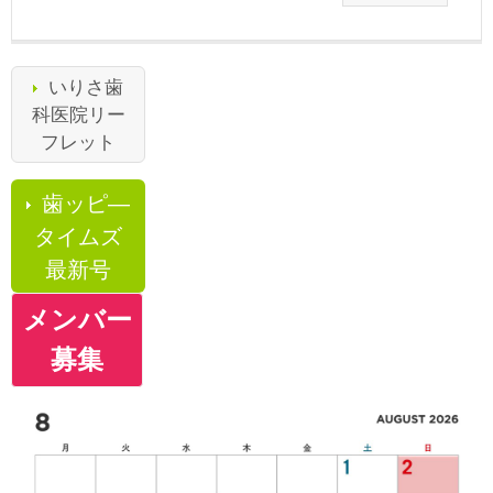
いりさ歯
科医院リー
フレット
歯ッピ―
タイムズ
最新号
メンバー
募集