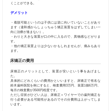
くことができる。
デメリット
・着脱可能というのは子供には逆に向いていないことがあり
ます（違和感からしょっちゅう矯正装置をはずしてしまい一
向に治療が進まない）。
・わりと大きな装置が口の中に入るので、異物感などがりま
す。
・他の矯正装置よりは少ないかもしれませんが、痛みもあり
ます。
床矯正の費用
床矯正のメリットとして、装置が安いという事をあげまし
た。
具体的にどれくらいの費用かといいますと、床矯正で有名な
鈴木歯科医院を例にすると、検査費用3万円、装置1個6万円、
毎月の検査費が3500円程度です。
ただし症状がひどい人は、床矯正＋ワイヤーでの歯列矯正を
行う必要がある可能性があるのでその分費用は上がってしま
います。