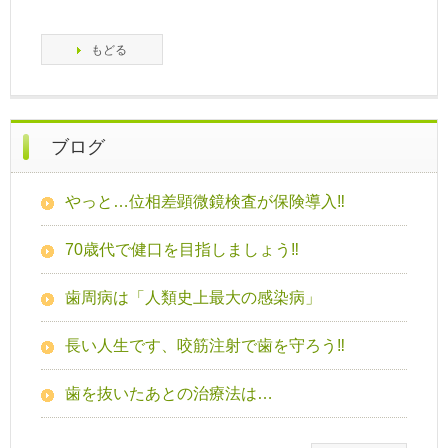
もどる
ブログ
やっと…位相差顕微鏡検査が保険導入‼
70歳代で健口を目指しましょう‼
歯周病は「人類史上最大の感染病」
長い人生です、咬筋注射で歯を守ろう‼
歯を抜いたあとの治療法は…