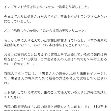
インプラント治療は悩まれていたので義歯を作製しました。
今回１年ぶりに受診されたのですが、前歯６本がトランプさんみたい
になっていました。
どこで治療したのか聴いてみたら福岡の美容クリニック。
ちょっと中に入り込んでいた前歯は抜歯されているし、４本の健康な
歯は削られていて、その中の２本は神経までとられている。
おまけに歯肉のことは考えずに突貫工事で治療しているので歯肉は炎
症をおこしている状態…この患者さんの人生は平均でも50年以上ある
のに…絶句でした…。
当院のスタッフには、「患者さんの過去と現在と未来をイメージし
て、患者さんの将来のために最善の方法を考えて説明してください
ね」
とお願いしていますので、歯のことで悩んでいるときは気軽に相談し
てください。
当院の医療理念は「お口の健康と感動をともに創る」です。利益至上