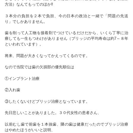
方法）なんてもってのほか‼
３本分の負担を２本で負担、今の日本の政治と一緒で「問題の先送
り」でしかありません。
歯を削って人工物を接着剤でつけているだけだから、いくら丁寧に治
療しても一生もつわけがありません（ブリッジの平均寿命は約7～８年
といわれています）。
将来、問題が大きくなってかえってくるのです。
なので当院では歯の欠損部の優先順位は
①インプラント治療
②入れ歯
③したくないけどブリッジ治療となっています。
先日悲しいことがありました。３０代女性の患者さん、
以前むし歯で前歯を１本抜歯、隣の歯は健康だったのでブリッジ治療
はやめたほうがいいと説明、