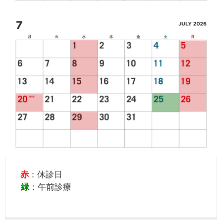
赤
：休診日
緑
：午前診療